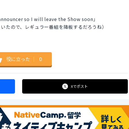
 announcer so I will leave the Show soon」
ていたので、レギュラー番組を降板するだろうね）
役に立った
｜
0
Xで
ポスト