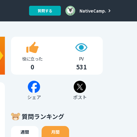
NativeCamp.
質問する
役に立った
PV
0
531
シェア
ポスト
質問ランキング
週間
月間