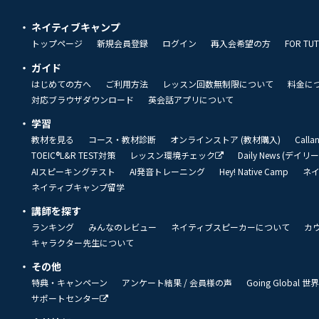
ネイティブキャンプ
トップページ
新規会員登録
ログイン
再入会希望の方
FOR TU
ガイド
はじめての方へ
ご利用方法
レッスン回数無制限について
料金に
対応ブラウザダウンロード
英会話アプリについて
学習
教材を見る
コース・教材診断
オンラインストア (教材購入)
Call
TOEIC®L&R TEST対策
レッスン環境チェック
Daily News (デイ
AIスピーキングテスト
AI発音トレーニング
Hey! Native Camp
ネ
ネイティブキャンプ留学
講師を探す
ランキング
みんなのレビュー
ネイティブスピーカーについて
カ
キャラクター先生について
その他
特典・キャンペーン
アンケート結果 / 会員様の声
Going Global
サポートセンター