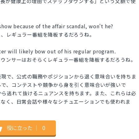
社長が健康上の理由でステップダウンする」という文脈で使
 show because of the affair scandal, won't he?
ら、レギュラー番組を降板するだろうね。
r will likely bow out of his regular program.
ナウンサーはおそらくレギュラー番組を降板するだろうね。
フォーマルな表現で、公式の職務やポジションから退く意味合いを持ちま
ュアルで、コンテストや競争から身を引く意味合いが強いで
ールから逃れて抜けるニュアンスを持ちます。また、これらは必
はなく、日常会話や様々なシチュエーションでも使われま
役に立った
｜
0