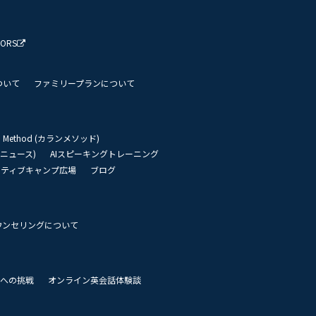
TORS
ついて
ファミリープランについて
an Method (カランメソッド)
リーニュース)
AIスピーキングトレーニング
イティブキャンプ広場
ブログ
ウンセリングについて
 世界への挑戦
オンライン英会話体験談