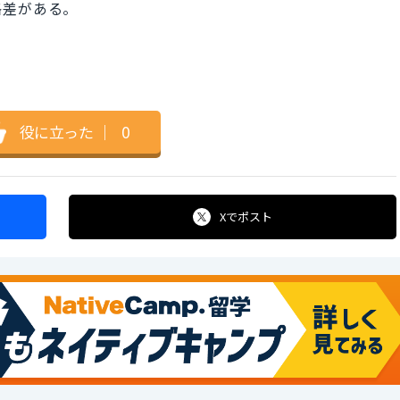
格差がある。
役に立った
｜
0
Xで
ポスト