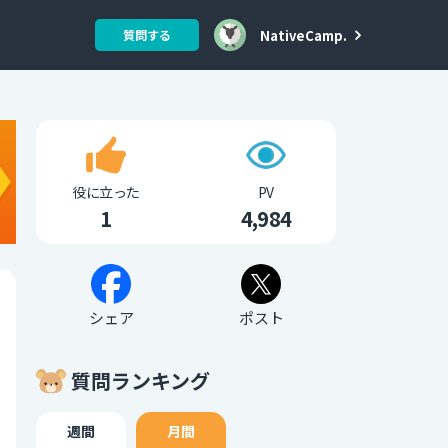
NativeCamp.
質問する
役に立った
PV
1
4,984
シェア
ポスト
質問ランキング
週間
月間