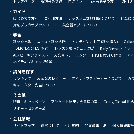
トップページ
新規会員登録
ログイン
再入会希望の方
FOR TU
ガイド
はじめての方へ
ご利用方法
レッスン回数無制限について
料金に
対応ブラウザダウンロード
英会話アプリについて
学習
教材を見る
コース・教材診断
オンラインストア (教材購入)
Call
TOEIC®L&R TEST対策
レッスン環境チェック
Daily News (デイ
AIスピーキングテスト
AI発音トレーニング
Hey! Native Camp
ネ
ネイティブキャンプ留学
講師を探す
ランキング
みんなのレビュー
ネイティブスピーカーについて
カ
キャラクター先生について
その他
特典・キャンペーン
アンケート結果 / 会員様の声
Going Global
サポートセンター
会社情報
サイトマップ
運営会社
利用規約
特定商取引法
個人情報取扱