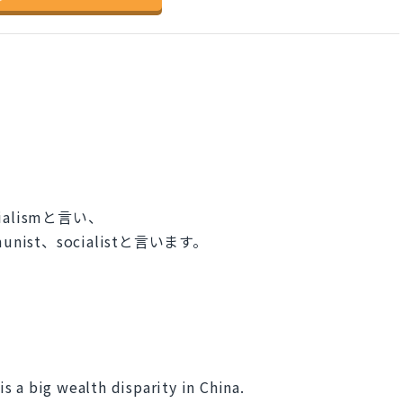
alismと言い、
st、socialistと言います。
 a big wealth disparity in China.