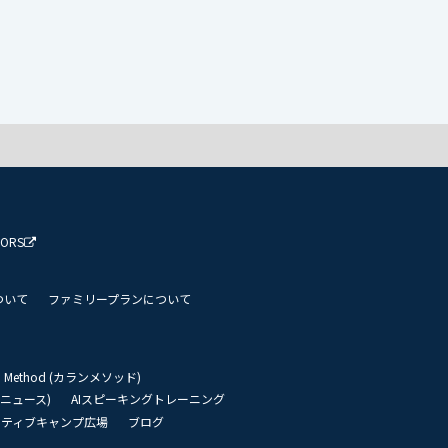
TORS
ついて
ファミリープランについて
an Method (カランメソッド)
リーニュース)
AIスピーキングトレーニング
イティブキャンプ広場
ブログ