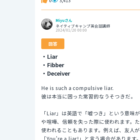
0
3,413
Miyuさん
ネイティブキャンプ英会話講師
2024/01/20 00:00
回答
・Liar
・Fibber
・Deceiver
He is such a compulsive liar.
彼は本当に困った常習的なうそつきだ。
「Liar」は英語で「嘘つき」という意
や喧嘩、信頼を失った際に使われます。
使われることもあります。例えば、友人が
「You're a liar!」と言う場合が