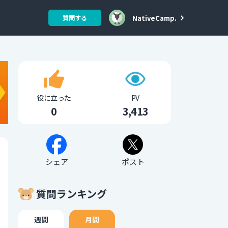
NativeCamp.
質問する
役に立った
PV
0
3,413
シェア
ポスト
質問ランキング
週間
月間