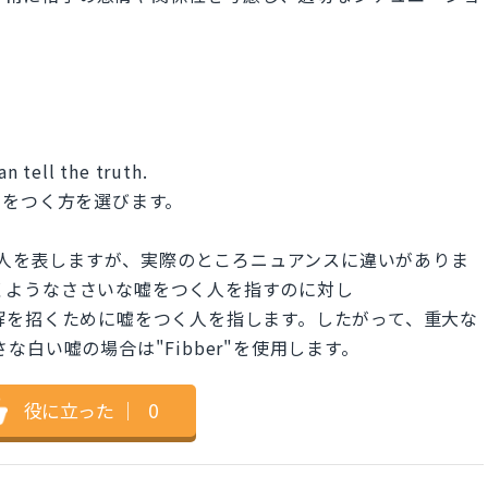
an tell the truth.
嘘をつく方を選びます。
嘘をつく人を表しますが、実際のところニュアンスに違いがありま
がつくようなささいな嘘をつく人を指すのに対し
き、誤解を招くために嘘をつく人を指します。したがって、重大な
さな白い嘘の場合は"Fibber"を使用します。
役に立った
｜
0