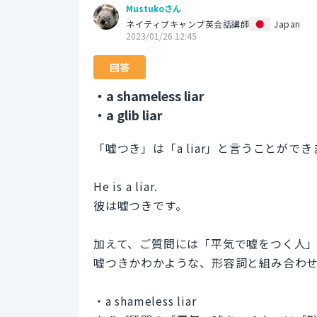
Mustukoさん
ネイティブキャンプ英会話講師
Japan
2023/01/26 12:45
回答
・a shameless liar
・a glib liar
「嘘つき」は「a liar」と言うことができ
He is a liar.
彼は嘘つきです。
加えて、ご質問には「平気で嘘をつく人
嘘つきかわかような、形容詞と組み合わ
・a shameless liar