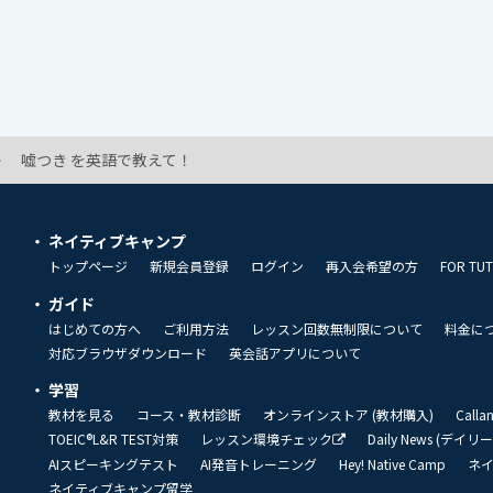
嘘つき を英語で教えて！
ネイティブキャンプ
トップページ
新規会員登録
ログイン
再入会希望の方
FOR TU
ガイド
はじめての方へ
ご利用方法
レッスン回数無制限について
料金に
対応ブラウザダウンロード
英会話アプリについて
学習
教材を見る
コース・教材診断
オンラインストア (教材購入)
Call
TOEIC®L&R TEST対策
レッスン環境チェック
Daily News (デイ
AIスピーキングテスト
AI発音トレーニング
Hey! Native Camp
ネ
ネイティブキャンプ留学