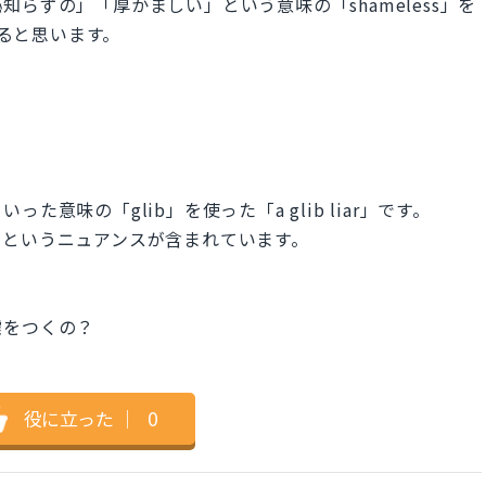
らずの」「厚かましい」という意味の「shameless」を
できると思います。
意味の「glib」を使った「a glib liar」です。
、というニュアンスが含まれています。
嘘をつくの？
役に立った
｜
0