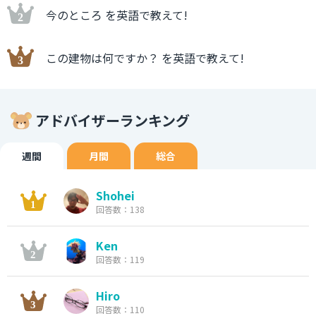
今のところ を英語で教えて!
この建物は何ですか？ を英語で教えて!
アドバイザーランキング
週間
月間
総合
Shohei
回答数：138
Ken
回答数：119
Hiro
回答数：110