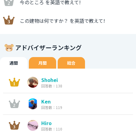
今のところ を英語で教えて!
この建物は何ですか？ を英語で教えて!
アドバイザーランキング
週間
月間
総合
Shohei
回答数：138
Ken
回答数：119
Hiro
回答数：110