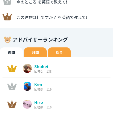
今のところ を英語で教えて!
この建物は何ですか？ を英語で教えて!
アドバイザーランキング
週間
月間
総合
Shohei
回答数：138
Ken
回答数：119
Hiro
回答数：110