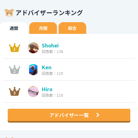
アドバイザーランキング
週間
月間
総合
Shohei
回答数：138
Ken
回答数：119
Hiro
回答数：110
アドバイザー一覧