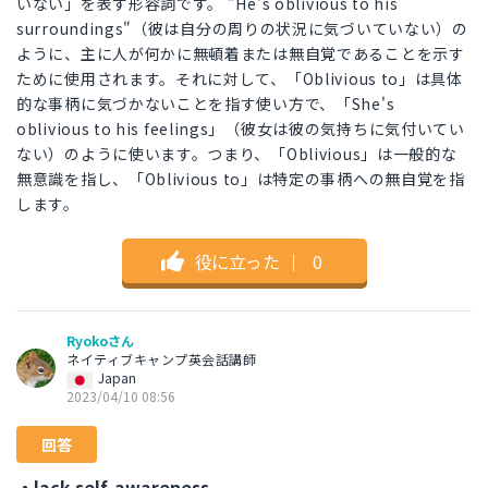
いない」を表す形容詞です。 "He's oblivious to his
surroundings"（彼は自分の周りの状況に気づいていない）の
ように、主に人が何かに無頓着または無自覚であることを示す
ために使用されます。それに対して、「Oblivious to」は具体
的な事柄に気づかないことを指す使い方で、「She's
oblivious to his feelings」（彼女は彼の気持ちに気付いてい
ない）のように使います。つまり、「Oblivious」は一般的な
無意識を指し、「Oblivious to」は特定の事柄への無自覚を指
します。
役に立った
｜
0
Ryokoさん
ネイティブキャンプ英会話講師
Japan
2023/04/10 08:56
回答
・lack self-awareness