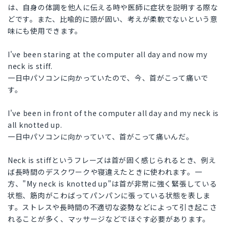
は、自身の体調を他人に伝える時や医師に症状を説明する際な
どです。また、比喩的に頭が固い、考えが柔軟でないという意
味にも使用できます。
I've been staring at the computer all day and now my
neck is stiff.
一日中パソコンに向かっていたので、今、首がこって痛いで
す。
I've been in front of the computer all day and my neck is
all knotted up.
一日中パソコンに向かっていて、首がこって痛いんだ。
Neck is stiffというフレーズは首が固く感じられるとき、例え
ば長時間のデスクワークや寝違えたときに使われます。一
方、"My neck is knotted up"は首が非常に強く緊張している
状態、筋肉がこわばってパンパンに張っている状態を表しま
す。ストレスや長時間の不適切な姿勢などによって引き起こさ
れることが多く、マッサージなどでほぐす必要があります。