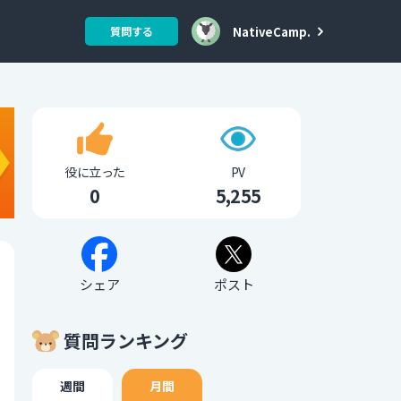
NativeCamp.
質問する
役に立った
PV
0
5,255
シェア
ポスト
質問ランキング
週間
月間