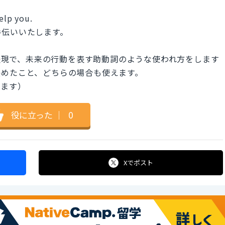
elp you.
手伝いいたします。
スラング表現で、未来の行動を表す助動詞のような使われ方をします
決めたこと、どちらの場合も使えます。
れます）
役に立った
｜
0
Xで
ポスト