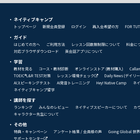
ネイティブキャンプ
トップページ
新規会員登録
ログイン
再入会希望の方
FOR TU
ガイド
はじめての方へ
ご利用方法
レッスン回数無制限について
料金に
対応ブラウザダウンロード
英会話アプリについて
学習
教材を見る
コース・教材診断
オンラインストア (教材購入)
Call
TOEIC®L&R TEST対策
レッスン環境チェック
Daily News (デイ
AIスピーキングテスト
AI発音トレーニング
Hey! Native Camp
ネ
ネイティブキャンプ留学
講師を探す
ランキング
みんなのレビュー
ネイティブスピーカーについて
カ
キャラクター先生について
その他
特典・キャンペーン
アンケート結果 / 会員様の声
Going Global
サポートセンター