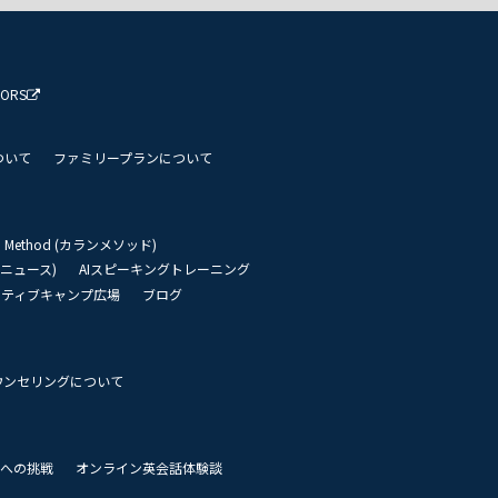
TORS
ついて
ファミリープランについて
an Method (カランメソッド)
リーニュース)
AIスピーキングトレーニング
イティブキャンプ広場
ブログ
ウンセリングについて
 世界への挑戦
オンライン英会話体験談