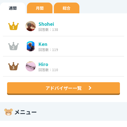
週間
月間
総合
Shohei
回答数：138
Ken
回答数：119
Hiro
回答数：110
アドバイザー一覧
メニュー