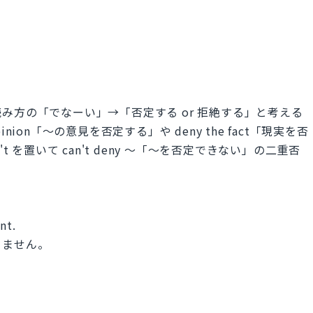
み方の「でなーい」→「否定する or 拒絶する」と考える
pinion「～の意見を否定する」や deny the fact「現実を否
 を置いて can't deny ～「～を否定できない」の二重否
nt.
きません。
。