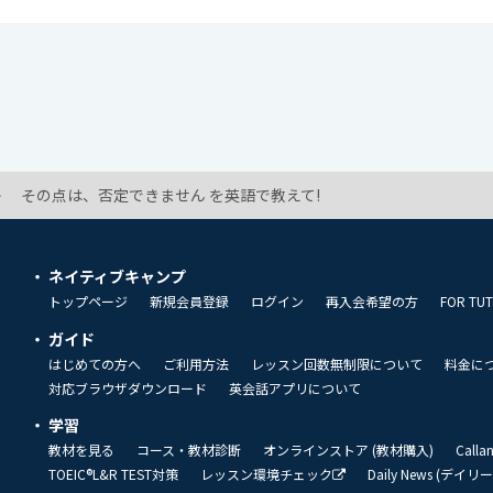
その点は、否定できません を英語で教えて!
ネイティブキャンプ
トップページ
新規会員登録
ログイン
再入会希望の方
FOR TU
ガイド
はじめての方へ
ご利用方法
レッスン回数無制限について
料金に
対応ブラウザダウンロード
英会話アプリについて
学習
教材を見る
コース・教材診断
オンラインストア (教材購入)
Call
TOEIC®L&R TEST対策
レッスン環境チェック
Daily News (デイ