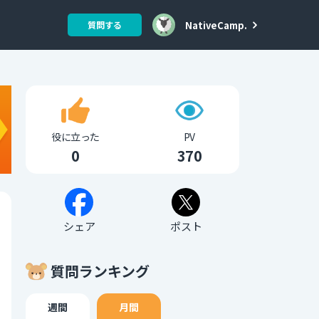
NativeCamp.
質問する
役に立った
PV
0
370
シェア
ポスト
質問ランキング
週間
月間