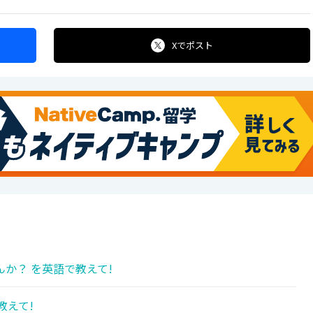
Xで
ポスト
か？ を英語で教えて!
教えて!