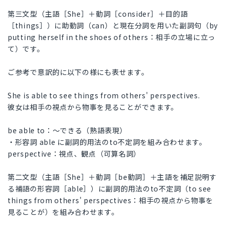
第三文型（主語［She］＋動詞［consider］＋目的語
［things］）に助動詞（can）と現在分詞を用いた副詞句（by
putting herself in the shoes of others：相手の立場に立っ
て）です。
ご参考で意訳的に以下の様にも表せます。
She is able to see things from others' perspectives.
彼女は相手の視点から物事を見ることができます。
be able to：～できる（熟語表現）
・形容詞 able に副詞的用法のto不定詞を組み合わせます。
perspective：視点、観点（可算名詞）
第二文型（主語［She］＋動詞［be動詞］＋主語を補足説明す
る補語の形容詞［able］）に副詞的用法のto不定詞（to see
things from others' perspectives：相手の視点から物事を
見ることが）を組み合わせます。