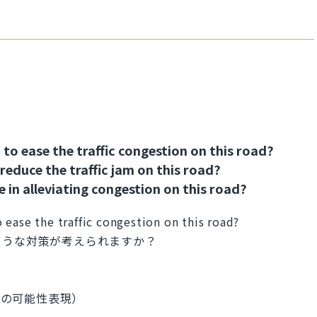
o ease the traffic congestion on this road?
reduce the traffic jam on this road?
 in alleviating congestion on this road?
ease the traffic congestion on this road?
ような対策が考えられますか？
受動態の可能性表現）