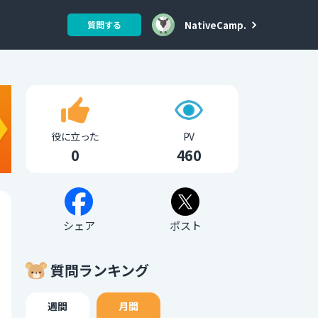
NativeCamp.
質問する
役に立った
PV
0
460
シェア
ポスト
質問ランキング
週間
月間