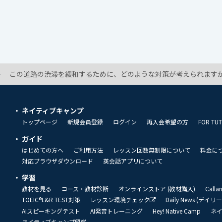
この道路の渋滞を緩和するために、どのような対策が考えられますか
ネイティブキャンプ
トップページ
新規会員登録
ログイン
再入会希望の方
FOR TU
ガイド
はじめての方へ
ご利用方法
レッスン回数無制限について
料金に
対応ブラウザダウンロード
英会話アプリについて
学習
教材を見る
コース・教材診断
オンラインストア (教材購入)
Call
TOEIC®L&R TEST対策
レッスン環境チェック
Daily News (デイ
AIスピーキングテスト
AI発音トレーニング
Hey! Native Camp
ネ
ネイティブキャンプ留学