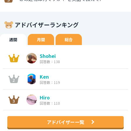
アドバイザーランキング
週間
月間
総合
Shohei
回答数：138
Ken
回答数：119
Hiro
回答数：110
アドバイザー一覧