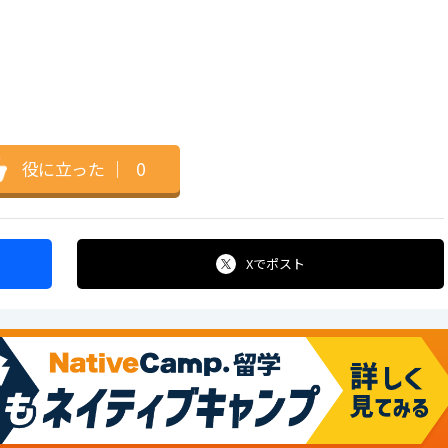
役に立った
｜
0
Xで
ポスト