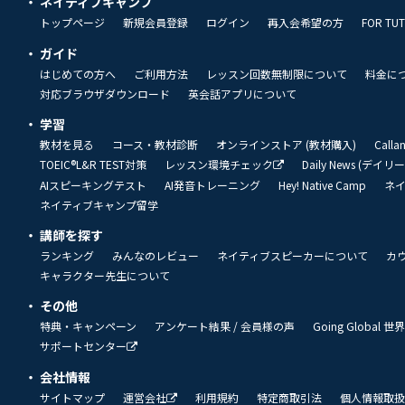
ネイティブキャンプ
トップページ
新規会員登録
ログイン
再入会希望の方
FOR TU
ガイド
はじめての方へ
ご利用方法
レッスン回数無制限について
料金に
対応ブラウザダウンロード
英会話アプリについて
学習
教材を見る
コース・教材診断
オンラインストア (教材購入)
Call
TOEIC®L&R TEST対策
レッスン環境チェック
Daily News (デイ
AIスピーキングテスト
AI発音トレーニング
Hey! Native Camp
ネ
ネイティブキャンプ留学
講師を探す
ランキング
みんなのレビュー
ネイティブスピーカーについて
カ
キャラクター先生について
その他
特典・キャンペーン
アンケート結果 / 会員様の声
Going Global
サポートセンター
会社情報
サイトマップ
運営会社
利用規約
特定商取引法
個人情報取扱