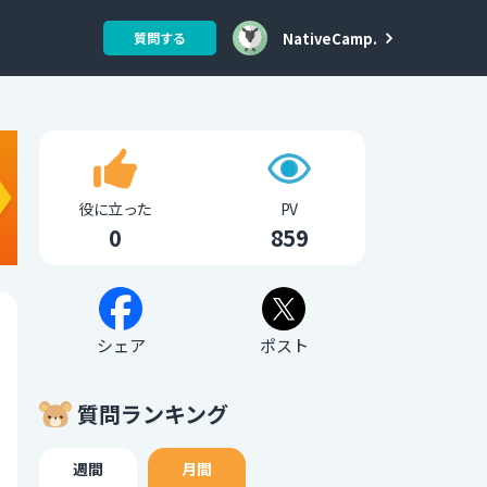
NativeCamp.
質問する
役に立った
PV
0
859
シェア
ポスト
質問ランキング
週間
月間