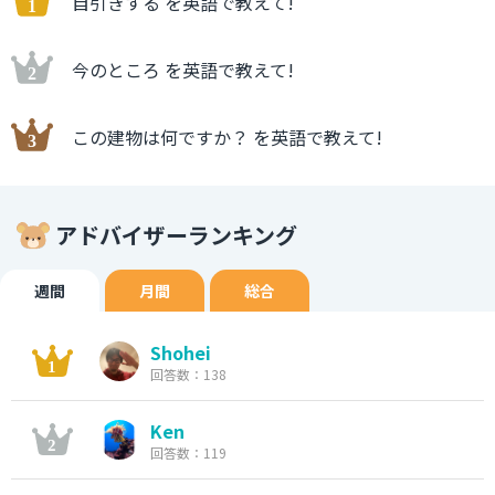
自引きする を英語で教えて!
今のところ を英語で教えて!
この建物は何ですか？ を英語で教えて!
アドバイザーランキング
週間
月間
総合
Shohei
回答数：138
Ken
回答数：119