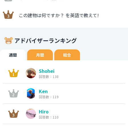
この建物は何ですか？ を英語で教えて!
アドバイザーランキング
週間
月間
総合
Shohei
回答数：138
Ken
回答数：119
Hiro
回答数：110