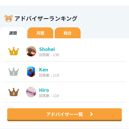
アドバイザーランキング
週間
月間
総合
Shohei
回答数：138
Ken
回答数：119
Hiro
回答数：110
アドバイザー一覧