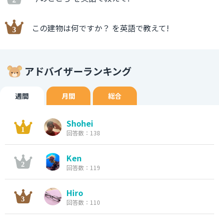
この建物は何ですか？ を英語で教えて!
アドバイザーランキング
週間
月間
総合
Shohei
回答数：138
Ken
回答数：119
Hiro
回答数：110