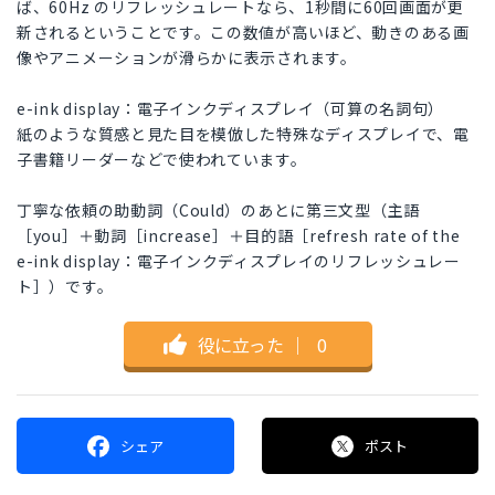
ば、60Hz のリフレッシュレートなら、1秒間に60回画面が更
新されるということです。この数値が高いほど、動きのある画
像やアニメーションが滑らかに表示されます。
e-ink display：電子インクディスプレイ（可算の名詞句）
紙のような質感と見た目を模倣した特殊なディスプレイで、電
子書籍リーダーなどで使われています。
丁寧な依頼の助動詞（Could）のあとに第三文型（主語
［you］＋動詞［increase］＋目的語［refresh rate of the
e-ink display：電子インクディスプレイのリフレッシュレー
ト］）です。
役に立った
｜
0
シェア
ポスト