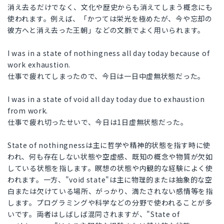
消え去るだけでなく、文化や歴史からも消えてしまう概念にも
使われます。例えば、「かつては栄光を極めたが、今や忘却の
彼方へと消え去った王朝」などの文脈でよく用いられます。
I was in a state of nothingness all day today because of
work exhaustion.
仕事で疲れてしまったので、今日は一日中虚無状態だった。
I was in a state of void all day today due to exhaustion
from work.
仕事で疲れ切ったせいで、今日は1日虚無状態だった。
State of nothingnessは主に哲学や精神的状態を指す時に使
われ、何も存在しない状態や空虚感、既知の概念や物質が欠如
している状態を指します。瞑想の状態や内観的な経験によく使
われます。一方、"void state"は主に物理的または抽象的な空
白または欠けている場所、がっかり、満たされない感情等を指
します。プログラミングや科学などの分野で使われることが多
いです。両者はしばしば混同されますが、"State of