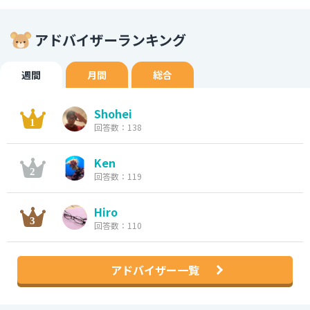
アドバイザーランキング
週間
月間
総合
Shohei
回答数：138
Ken
回答数：119
Hiro
回答数：110
アドバイザー一覧