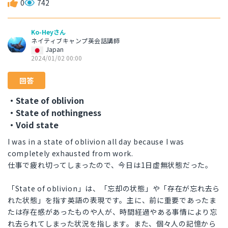
0
742
Ko-Heyさん
ネイティブキャンプ英会話講師
Japan
2024/01/02 00:00
回答
・State of oblivion
・State of nothingness
・Void state
I was in a state of oblivion all day because I was
completely exhausted from work.
仕事で疲れ切ってしまったので、今日は1日虚無状態だった。
「State of oblivion」は、「忘却の状態」や「存在が忘れ去ら
れた状態」を指す英語の表現です。主に、前に重要であったま
たは存在感があったものや人が、時間経過やある事情により忘
れ去られてしまった状況を指します。また、個々人の記憶から