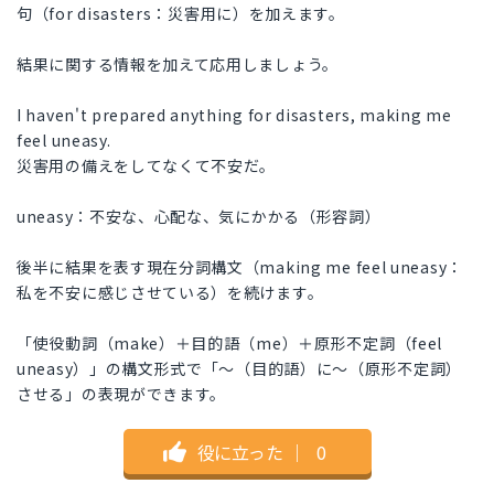
句（for disasters：災害用に）を加えます。
結果に関する情報を加えて応用しましょう。
I haven't prepared anything for disasters, making me
feel uneasy.
災害用の備えをしてなくて不安だ。
uneasy：不安な、心配な、気にかかる（形容詞）
後半に結果を表す現在分詞構文（making me feel uneasy：
私を不安に感じさせている）を続けます。
「使役動詞（make）＋目的語（me）＋原形不定詞（feel
uneasy）」の構文形式で「～（目的語）に～（原形不定詞）
させる」の表現ができます。
役に立った
｜
0