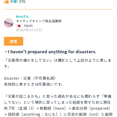
0
376
Hiroさん
ネイティブキャンプ英会話講師
Japan
2025/06/11 12:22
回答
・I haven't prepared anything for disasters.
「災害用の備えをしてない」は構文として上記のように表しま
す。
disaster：災害（不可算名詞）
具体的に表すときは可算扱いです。
「災害が起こるかも」と思った過去があるにも関わらず「準備
してない」という現状に至ってしまった経過を表すために現在
完了形（主語［I］＋助動詞［have］＋過去分詞［prepared］
＋目的語［anything：なにも］）に否定の副詞（not）と副詞