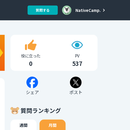
NativeCamp.
質問する
役に立った
PV
0
537
シェア
ポスト
質問ランキング
週間
月間