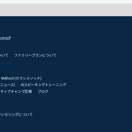
TORS
ついて
ファミリープランについて
an Method (カランメソッド)
リーニュース)
AIスピーキングトレーニング
イティブキャンプ広場
ブログ
ウンセリングについて