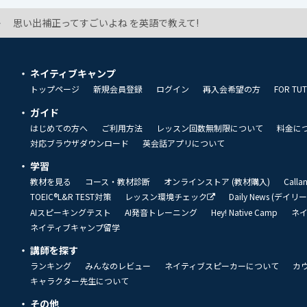
思い出補正ってすごいよね を英語で教えて!
ネイティブキャンプ
トップページ
新規会員登録
ログイン
再入会希望の方
FOR TU
ガイド
はじめての方へ
ご利用方法
レッスン回数無制限について
料金に
対応ブラウザダウンロード
英会話アプリについて
学習
教材を見る
コース・教材診断
オンラインストア (教材購入)
Call
TOEIC®L&R TEST対策
レッスン環境チェック
Daily News (デイ
AIスピーキングテスト
AI発音トレーニング
Hey! Native Camp
ネ
ネイティブキャンプ留学
講師を探す
ランキング
みんなのレビュー
ネイティブスピーカーについて
カ
キャラクター先生について
その他