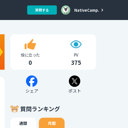
NativeCamp.
質問する
役に立った
PV
0
375
シェア
ポスト
質問ランキング
週間
月間