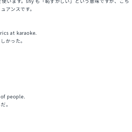
edを使います。shy も「恥ずかしい」という意味ですが、こち
ニュアンスです。
rics at karaoke.
かしかった。
t of people.
んだ。