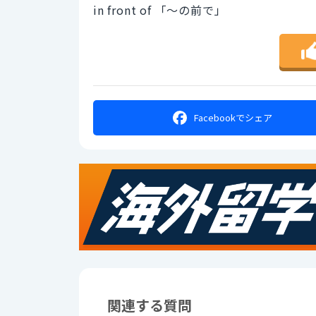
in front of 「～の前で」
Facebookで
シェア
関連する質問