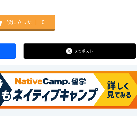
役に立った
｜
0
Xで
ポスト