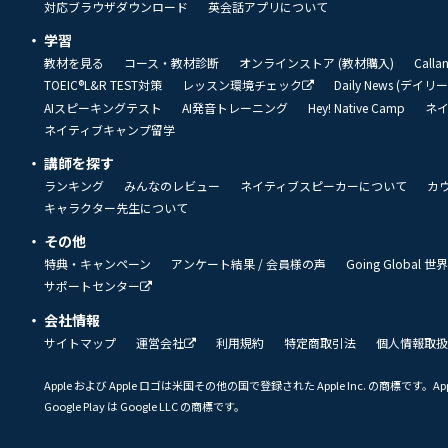
対応ブラウザダウンロード
英会話アプリについて
学習
教材を見る
コース・教材診断
オンラインストア (教材購入)
Call
TOEIC®L&R TEST対策
レッスン環境チェック
Daily News (デイ
AIスピーキングテスト
AI発音トレーニング
Hey! Native Camp
ネ
ネイティブキャンプ留学
講師を探す
ランキング
みんなのレビュー
ネイティブスピーカーについて
カ
キャラクター先生について
その他
特典・キャンペーン
アンケート結果 / 会員様の声
Going Global
サポートセンター
会社情報
サイトマップ
運営会社
利用規約
特定商取引法
個人情報取扱
Apple および Apple ロゴは米国その他の国で登録された Apple Inc. の商標です。App 
Google Play は Google LLC の商標です。