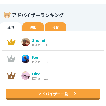
アドバイザーランキング
週間
月間
総合
Shohei
回答数：138
Ken
回答数：119
Hiro
回答数：110
アドバイザー一覧