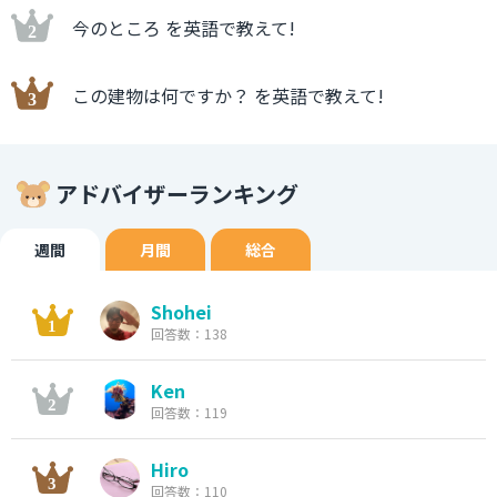
今のところ を英語で教えて!
この建物は何ですか？ を英語で教えて!
アドバイザーランキング
週間
月間
総合
Shohei
回答数：138
Ken
回答数：119
Hiro
回答数：110