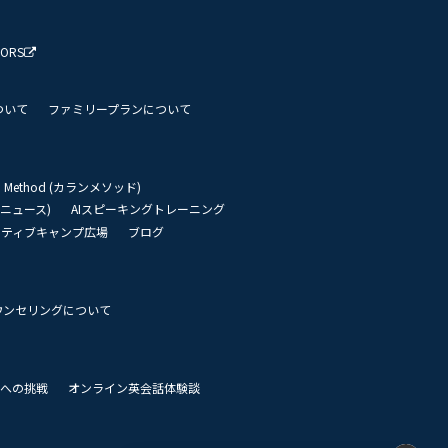
TORS
ついて
ファミリープランについて
an Method (カランメソッド)
リーニュース)
AIスピーキングトレーニング
イティブキャンプ広場
ブログ
ウンセリングについて
 世界への挑戦
オンライン英会話体験談