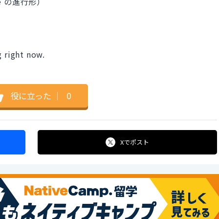
de の進行形）
g right now.
役に立った
｜
0
Xで
ポスト