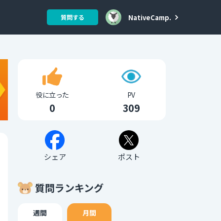
NativeCamp.
質問する
役に立った
PV
0
309
シェア
ポスト
質問ランキング
週間
月間