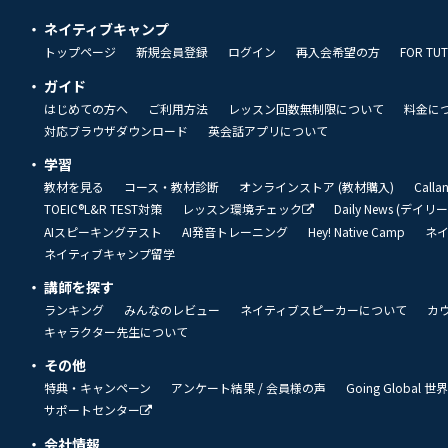
ネイティブキャンプ
トップページ
新規会員登録
ログイン
再入会希望の方
FOR TU
ガイド
はじめての方へ
ご利用方法
レッスン回数無制限について
料金に
対応ブラウザダウンロード
英会話アプリについて
学習
教材を見る
コース・教材診断
オンラインストア (教材購入)
Call
TOEIC®L&R TEST対策
レッスン環境チェック
Daily News (デイ
AIスピーキングテスト
AI発音トレーニング
Hey! Native Camp
ネ
ネイティブキャンプ留学
講師を探す
ランキング
みんなのレビュー
ネイティブスピーカーについて
カ
キャラクター先生について
その他
特典・キャンペーン
アンケート結果 / 会員様の声
Going Global
サポートセンター
会社情報