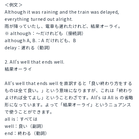
＜例文＞
Although it was raining and the train was delayed,
everything turned out alright.
雨が降っていたし、電車も遅れたけれど、結果オーライ。
※ although：〜だけれども（接続詞）
although A, B.：A だけれども、B
delay：遅れる（動詞）
2. All's well that ends well.
結果オーライ
All's well that ends well を直訳すると「良い終わり方をする
ものは全て良い。」という意味になりますが、これは「終わり
よければ全てよし」ということわざです。All's は All is の省略
形になっています。よって「結果オーライ」というニュアンス
で使うことができます。
all is：すべては
well：良い（副詞）
end：終わる（動詞）