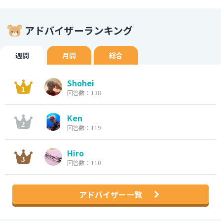
アドバイザーランキング
週間
月間
総合
Shohei
回答数：138
Ken
回答数：119
Hiro
回答数：110
アドバイザー一覧