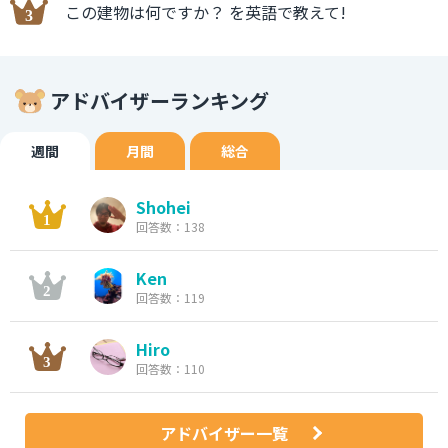
この建物は何ですか？ を英語で教えて!
アドバイザーランキング
週間
月間
総合
Shohei
回答数：138
Ken
回答数：119
Hiro
回答数：110
アドバイザー一覧