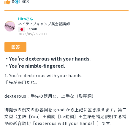
0
408
Hiroさん
ネイティブキャンプ英会話講師
Japan
2025/05/26 20:11
回答
・You're dexterous with your hands.
・You're nimble-fingered.
1. You're dexterous with your hands.
手先が器用だね。
dexterous：手先の器用な、上手な（形容詞）
御提示の例文の形容詞を good から上記に置き換えます。第二
文型（主語［You］＋動詞［be動詞］＋主語を補足説明する補
語の形容詞句［dexterous with your hands］）です。