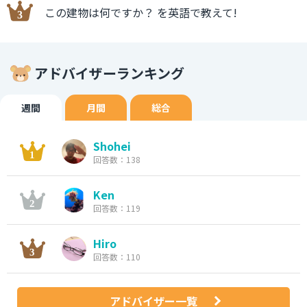
この建物は何ですか？ を英語で教えて!
アドバイザーランキング
週間
月間
総合
Shohei
回答数：138
Ken
回答数：119
Hiro
回答数：110
アドバイザー一覧