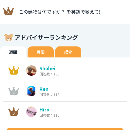
この建物は何ですか？ を英語で教えて!
アドバイザーランキング
週間
月間
総合
Shohei
回答数：138
Ken
回答数：119
Hiro
回答数：110