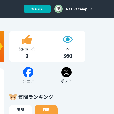
NativeCamp.
質問する
役に立った
PV
0
360
シェア
ポスト
質問ランキング
週間
月間