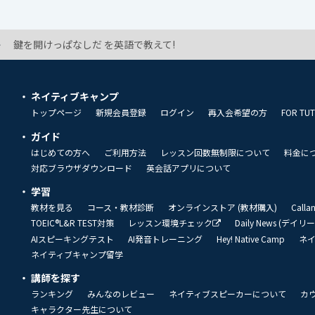
鍵を開けっぱなしだ を英語で教えて!
ネイティブキャンプ
トップページ
新規会員登録
ログイン
再入会希望の方
FOR TU
ガイド
はじめての方へ
ご利用方法
レッスン回数無制限について
料金に
対応ブラウザダウンロード
英会話アプリについて
学習
教材を見る
コース・教材診断
オンラインストア (教材購入)
Call
TOEIC®L&R TEST対策
レッスン環境チェック
Daily News (デイ
AIスピーキングテスト
AI発音トレーニング
Hey! Native Camp
ネ
ネイティブキャンプ留学
講師を探す
ランキング
みんなのレビュー
ネイティブスピーカーについて
カ
キャラクター先生について