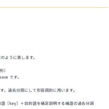
記のように表します。
去形）
ave です。
k です。過去分詞にして形容詞的に用います。
目的語［key］＋目的語を補足説明する補語の過去分詞