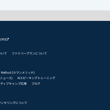
TORS
ついて
ファミリープランについて
an Method (カランメソッド)
リーニュース)
AIスピーキングトレーニング
イティブキャンプ広場
ブログ
ウンセリングについて