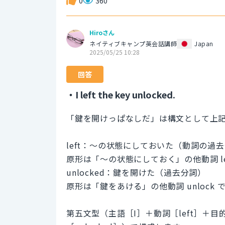
0
360
Hiroさん
ネイティブキャンプ英会話講師
Japan
2025/05/25 10:28
回答
・I left the key unlocked.
「鍵を開けっぱなしだ」は構文として上
left：～の状態にしておいた（動詞の過
原形は「～の状態にしておく」の他動詞 le
unlocked：鍵を開けた（過去分詞）
原形は「鍵をあける」の他動詞 unloc
第五文型（主語［I］＋動詞［left］＋