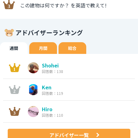
この建物は何ですか？ を英語で教えて!
アドバイザーランキング
週間
月間
総合
Shohei
回答数：138
Ken
回答数：119
Hiro
回答数：110
アドバイザー一覧