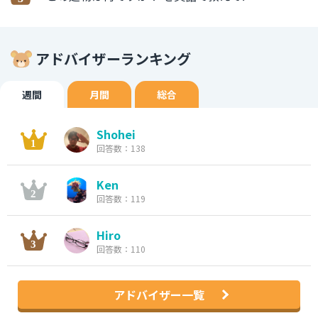
アドバイザーランキング
週間
月間
総合
Shohei
回答数：138
Ken
回答数：119
Hiro
回答数：110
アドバイザー一覧