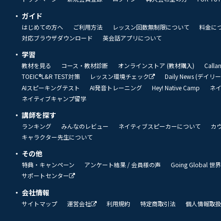
ガイド
はじめての方へ
ご利用方法
レッスン回数無制限について
料金に
対応ブラウザダウンロード
英会話アプリについて
学習
教材を見る
コース・教材診断
オンラインストア (教材購入)
Call
TOEIC®L&R TEST対策
レッスン環境チェック
Daily News (デイ
AIスピーキングテスト
AI発音トレーニング
Hey! Native Camp
ネ
ネイティブキャンプ留学
講師を探す
ランキング
みんなのレビュー
ネイティブスピーカーについて
カ
キャラクター先生について
その他
特典・キャンペーン
アンケート結果 / 会員様の声
Going Global
サポートセンター
会社情報
サイトマップ
運営会社
利用規約
特定商取引法
個人情報取扱