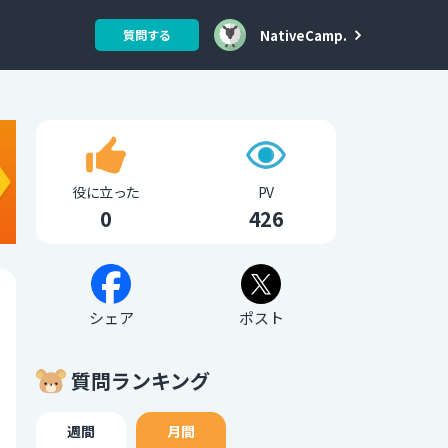
NativeCamp.
質問する
役に立った
PV
0
426
シェア
ポスト
質問ランキング
週間
月間