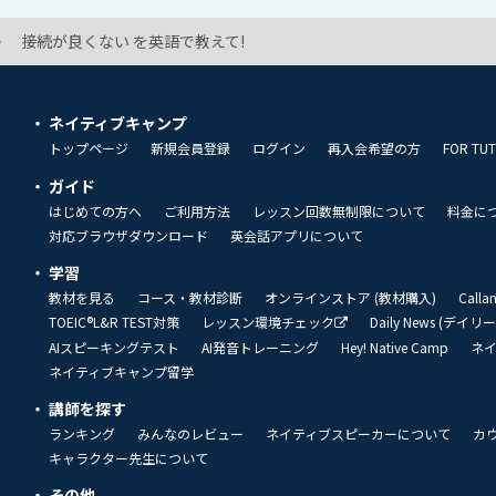
接続が良くない を英語で教えて!
ネイティブキャンプ
トップページ
新規会員登録
ログイン
再入会希望の方
FOR TU
ガイド
はじめての方へ
ご利用方法
レッスン回数無制限について
料金に
対応ブラウザダウンロード
英会話アプリについて
学習
教材を見る
コース・教材診断
オンラインストア (教材購入)
Call
TOEIC®L&R TEST対策
レッスン環境チェック
Daily News (デイ
AIスピーキングテスト
AI発音トレーニング
Hey! Native Camp
ネ
ネイティブキャンプ留学
講師を探す
ランキング
みんなのレビュー
ネイティブスピーカーについて
カ
キャラクター先生について
その他