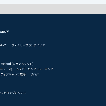
TORS
ついて
ファミリープランについて
an Method (カランメソッド)
リーニュース)
AIスピーキングトレーニング
イティブキャンプ広場
ブログ
ウンセリングについて