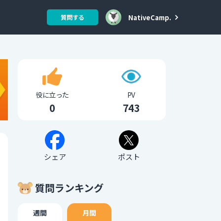
NativeCamp.
質問する
役に立った
PV
0
743
シェア
ポスト
質問ランキング
週間
月間