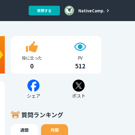
NativeCamp.
質問する
役に立った
PV
0
512
シェア
ポスト
質問ランキング
週間
月間