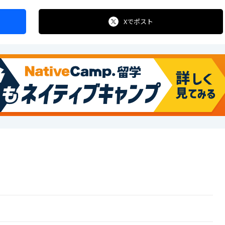
Xで
ポスト