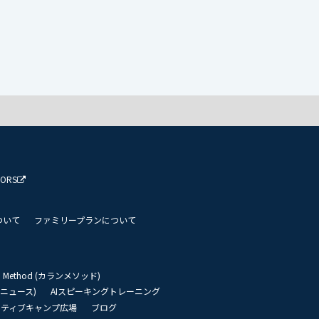
TORS
ついて
ファミリープランについて
an Method (カランメソッド)
リーニュース)
AIスピーキングトレーニング
イティブキャンプ広場
ブログ