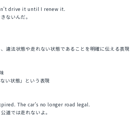
’t drive it until I renew it.
できないんだ。
い、違法状態や走れない状態であることを明確に伝える表現
意味
問題ない状態」という表現
xpired. The car’s no longer road legal.
う公道では走れないよ。