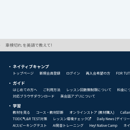
車検切れ を英語で教えて!
ネイティブキャンプ
トップページ
新規会員登録
ログイン
再入会希望の方
FOR TU
ガイド
はじめての方へ
ご利用方法
レッスン回数無制限について
料金に
対応ブラウザダウンロード
英会話アプリについて
学習
教材を見る
コース・教材診断
オンラインストア (教材購入)
Call
TOEIC®L&R TEST対策
レッスン環境チェック
Daily News (デイ
AIスピーキングテスト
AI発音トレーニング
Hey! Native Camp
ネ