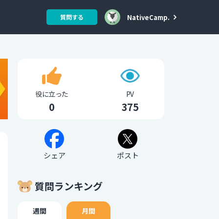
NativeCamp.
質問する
役に立った
PV
0
375
シェア
ポスト
質問ランキング
週間
月間