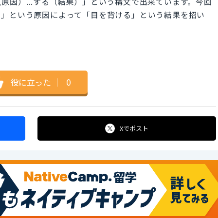
～なので（原因）...する（結果）」という構文で出来ています。今回
た」という原因によって「目を背ける」という結果を招い
役に立った
｜
0
Xで
ポスト