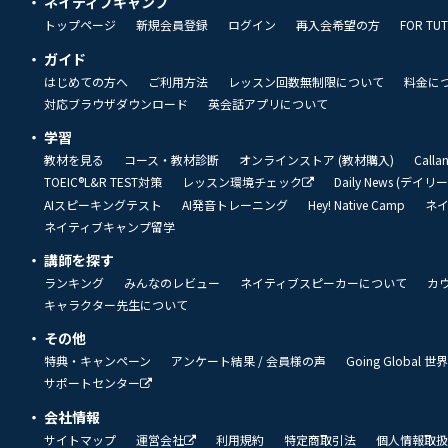
ネイティブキャンプ
トップページ
新規会員登録
ログイン
再入会希望の方
FOR TU
ガイド
はじめての方へ
ご利用方法
レッスン回数無制限について
料金に
対応ブラウザダウンロード
英会話アプリについて
学習
教材を見る
コース・教材診断
オンラインストア (教材購入)
Call
TOEIC®L&R TEST対策
レッスン環境チェック
Daily News (デイ
AIスピーキングテスト
AI発音トレーニング
Hey! Native Camp
ネ
ネイティブキャンプ留学
講師を探す
ランキング
みんなのレビュー
ネイティブスピーカーについて
カ
キャラクター先生について
その他
特典・キャンペーン
アンケート結果 / 会員様の声
Going Global
サポートセンター
会社情報
サイトマップ
運営会社
利用規約
特定商取引法
個人情報取扱