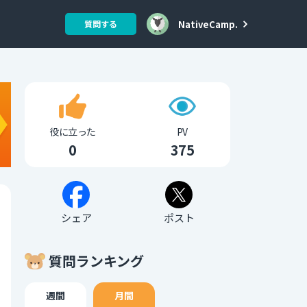
NativeCamp.
質問する
役に立った
PV
0
375
シェア
ポスト
質問ランキング
週間
月間