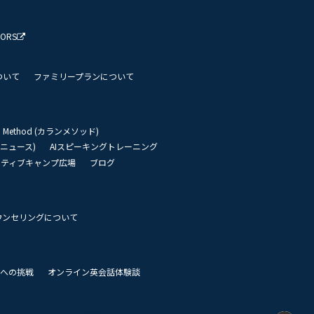
TORS
ついて
ファミリープランについて
an Method (カランメソッド)
リーニュース)
AIスピーキングトレーニング
イティブキャンプ広場
ブログ
ウンセリングについて
 世界への挑戦
オンライン英会話体験談