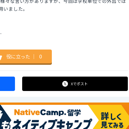
l trip など様々な言い方がありますが、今回は学校単位での外出では
を用いました。
.
役に立った
｜
0
Xで
ポスト