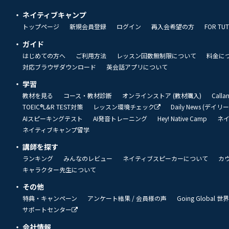
ネイティブキャンプ
トップページ
新規会員登録
ログイン
再入会希望の方
FOR TU
ガイド
はじめての方へ
ご利用方法
レッスン回数無制限について
料金に
対応ブラウザダウンロード
英会話アプリについて
学習
教材を見る
コース・教材診断
オンラインストア (教材購入)
Call
TOEIC®L&R TEST対策
レッスン環境チェック
Daily News (デイ
AIスピーキングテスト
AI発音トレーニング
Hey! Native Camp
ネ
ネイティブキャンプ留学
講師を探す
ランキング
みんなのレビュー
ネイティブスピーカーについて
カ
キャラクター先生について
その他
特典・キャンペーン
アンケート結果 / 会員様の声
Going Global
サポートセンター
会社情報