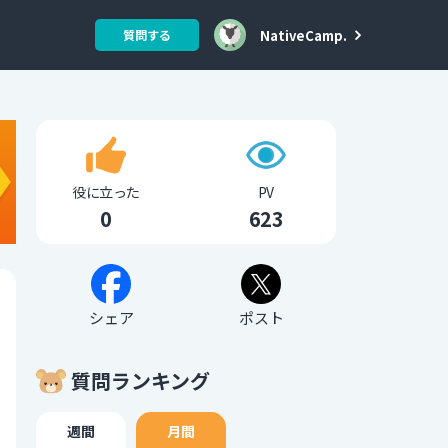
NativeCamp.
質問する
役に立った
PV
0
623
シェア
ポスト
質問ランキング
週間
月間