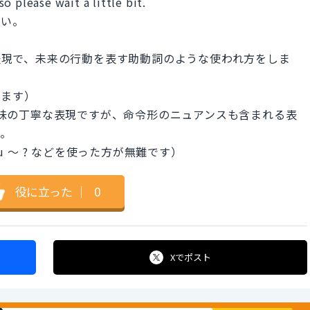
o please wait a little bit.
さい。
スラング表現で、未来の行動を表す助動詞のような使われ方をしま
れます）
う意味の丁寧な表現ですが、命令形のニュアンスも含まれる表
す。
ou 〜 ? などを使った方が無難です）
役に立った
｜
0
Xで
ポスト