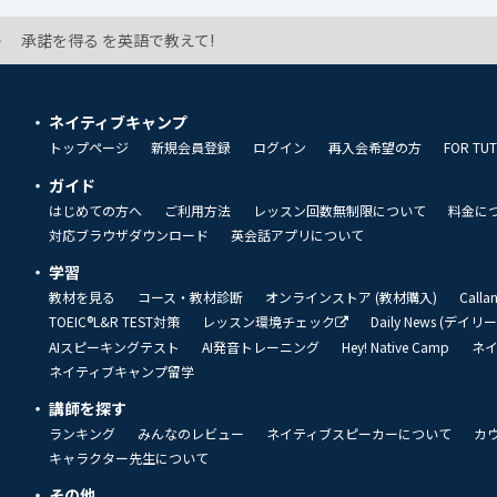
承諾を得る を英語で教えて!
ネイティブキャンプ
トップページ
新規会員登録
ログイン
再入会希望の方
FOR TU
ガイド
はじめての方へ
ご利用方法
レッスン回数無制限について
料金に
対応ブラウザダウンロード
英会話アプリについて
学習
教材を見る
コース・教材診断
オンラインストア (教材購入)
Call
TOEIC®L&R TEST対策
レッスン環境チェック
Daily News (デイ
AIスピーキングテスト
AI発音トレーニング
Hey! Native Camp
ネ
ネイティブキャンプ留学
講師を探す
ランキング
みんなのレビュー
ネイティブスピーカーについて
カ
キャラクター先生について
その他