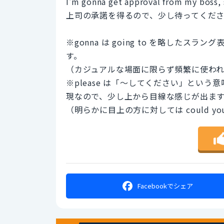
I'm gonna get approval from my boss, s
上司の承諾を得るので、少し待ってくだ
※gonna は going to を略した
す。
（カジュアルな場面に限らず頻繁に使わ
※please は「〜してください」とい
現なので、少し上から目線な感じが出ま
（明らかに目上の方に対しては could y
Facebookで
シェア