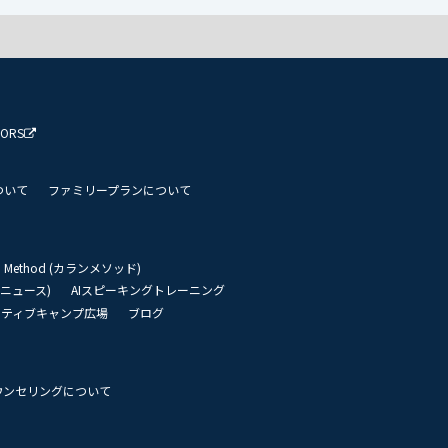
TORS
ついて
ファミリープランについて
an Method (カランメソッド)
リーニュース)
AIスピーキングトレーニング
イティブキャンプ広場
ブログ
ウンセリングについて