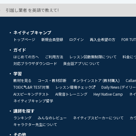
引越し業者 を英語で教えて!
ネイティブキャンプ
トップページ
新規会員登録
ログイン
再入会希望の方
FOR TU
ガイド
はじめての方へ
ご利用方法
レッスン回数無制限について
料金に
対応ブラウザダウンロード
英会話アプリについて
学習
教材を見る
コース・教材診断
オンラインストア (教材購入)
Call
TOEIC®L&R TEST対策
レッスン環境チェック
Daily News (デイ
AIスピーキングテスト
AI発音トレーニング
Hey! Native Camp
ネ
ネイティブキャンプ留学
講師を探す
ランキング
みんなのレビュー
ネイティブスピーカーについて
カ
キャラクター先生について
その他