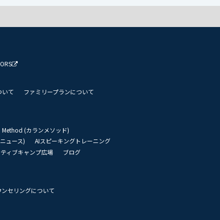
TORS
ついて
ファミリープランについて
an Method (カランメソッド)
リーニュース)
AIスピーキングトレーニング
イティブキャンプ広場
ブログ
ウンセリングについて