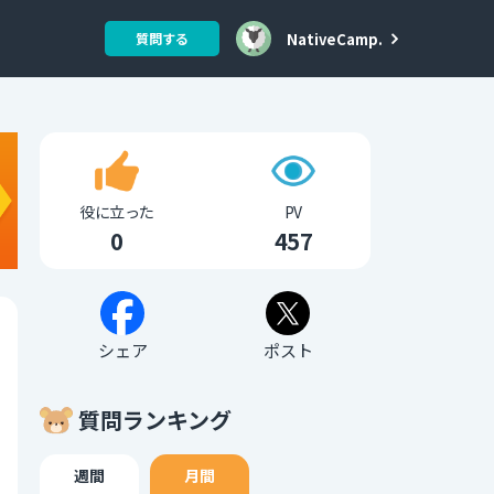
NativeCamp.
質問する
役に立った
PV
0
457
シェア
ポスト
質問ランキング
週間
月間