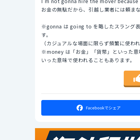
I’m not gonna hire the mover because 
お金の無駄だから、引越し業者には頼ま
※gonna は going to を略した
す。
（カジュアルな場面に限らず頻繁に使わ
※money は「お金」「貨幣」といっ
いった意味で使われることもあります。
Facebookで
シェア