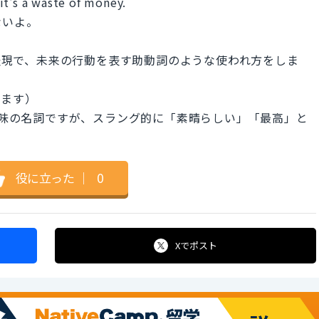
it's a waste of money.
ないよ。
スラング表現で、未来の行動を表す助動詞のような使われ方をしま
れます）
た意味の名詞ですが、スラング的に「素晴らしい」「最高」と
役に立った
｜
0
Xで
ポスト