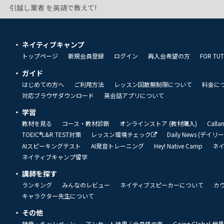
引越し業者 を英語で教えて!
ネイティブキャンプ
トップページ
新規会員登録
ログイン
再入会希望の方
FOR TU
ガイド
はじめての方へ
ご利用方法
レッスン回数無制限について
料金に
対応ブラウザダウンロード
英会話アプリについて
学習
教材を見る
コース・教材診断
オンラインストア (教材購入)
Call
TOEIC®L&R TEST対策
レッスン環境チェック
Daily News (デイ
AIスピーキングテスト
AI発音トレーニング
Hey! Native Camp
ネ
ネイティブキャンプ留学
講師を探す
ランキング
みんなのレビュー
ネイティブスピーカーについて
カ
キャラクター先生について
その他
特典・キャンペーン
アンケート結果 / 会員様の声
Going Global