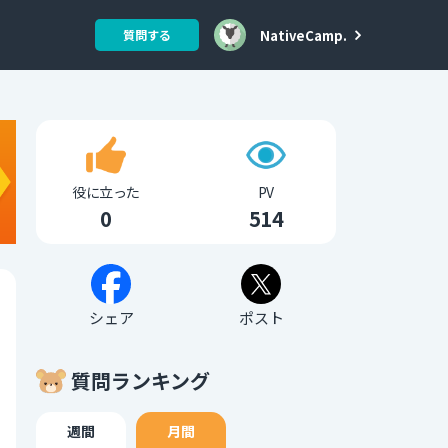
NativeCamp.
質問する
役に立った
PV
0
514
シェア
ポスト
質問ランキング
週間
月間