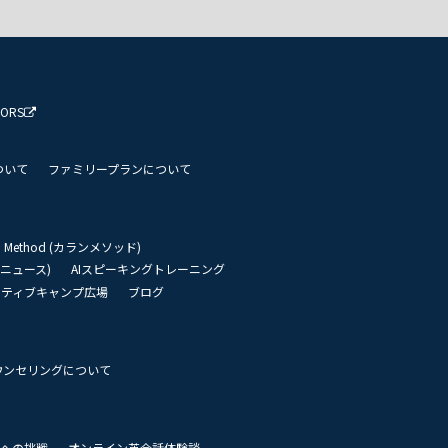
TORS
ついて
ファミリープランについて
an Method (カランメソッド)
リーニュース)
AIスピーキングトレーニング
イティブキャンプ広場
ブログ
ウンセリングについて
 世界への挑戦
オンライン英会話体験談