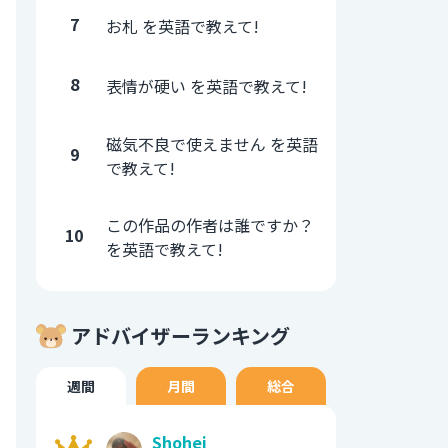
7
お札 を英語で教えて!
8
表情が硬い を英語で教えて!
磁気不良で使えません を英語
9
で教えて!
この作品の作者は誰ですか？
10
を英語で教えて!
アドバイザーランキング
週間
月間
総合
Shohei