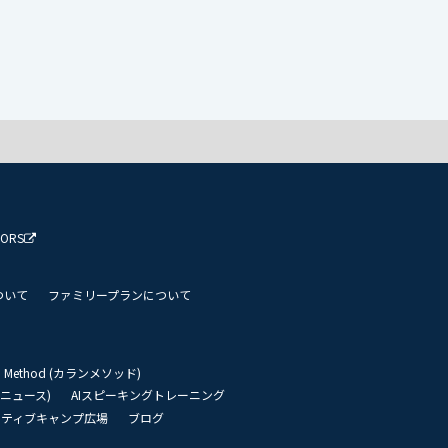
TORS
ついて
ファミリープランについて
an Method (カランメソッド)
リーニュース)
AIスピーキングトレーニング
イティブキャンプ広場
ブログ