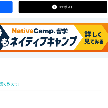
Xで
ポスト
語で教えて!