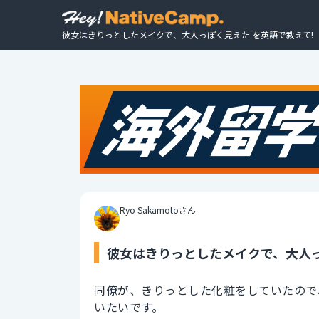
彼女はきりっとしたメイクで、大人っぽく見えた を英語で教えて!
Ryo Sakamotoさん
彼女はきりっとしたメイクで、大人っ
同僚が、きりっとした化粧をしていたので
いたいです。