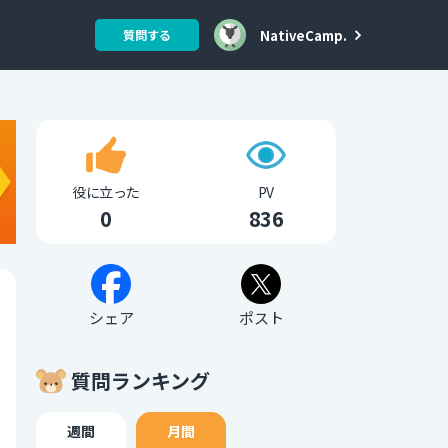
NativeCamp.
質問する
役に立った
PV
0
836
シェア
ポスト
質問ランキング
週間
月間