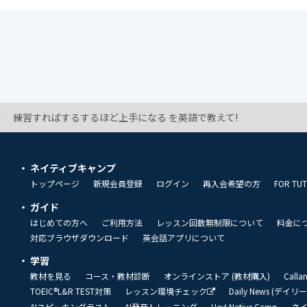
練習すればするするほど上手になる を英語で教えて!
ネイティブキャンプ
トップページ
新規会員登録
ログイン
再入会希望の方
FOR TU
ガイド
はじめての方へ
ご利用方法
レッスン回数無制限について
料金に
対応ブラウザダウンロード
英会話アプリについて
学習
教材を見る
コース・教材診断
オンラインストア (教材購入)
Call
TOEIC®L&R TEST対策
レッスン環境チェック
Daily News (デイ
AIスピーキングテスト
AI発音トレーニング
Hey! Native Camp
ネ