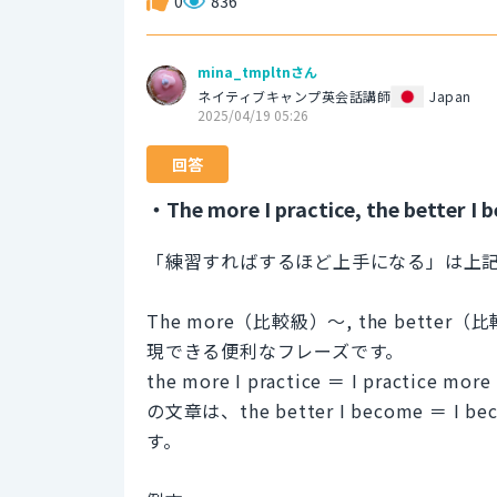
0
836
mina_tmpltnさん
ネイティブキャンプ英会話講師
Japan
2025/04/19 05:26
回答
・The more I practice, the better I 
「練習すればするほど上手になる」は上
The more（比較級）〜, the bet
現できる便利なフレーズです。
the more I practice ＝ I pra
の文章は、the better I become ＝
す。