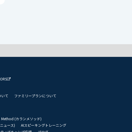
TORS
ついて
ファミリープランについて
an Method (カランメソッド)
リーニュース)
AIスピーキングトレーニング
イティブキャンプ広場
ブログ