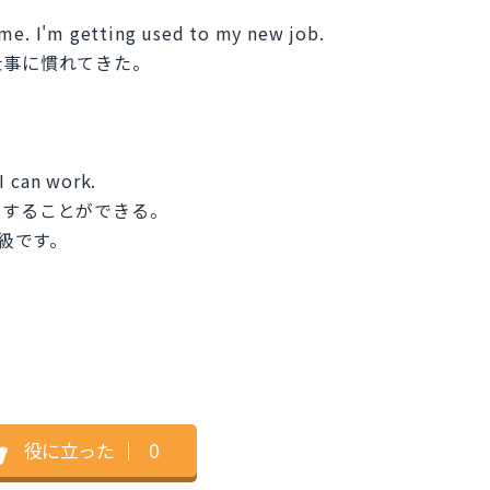
ome. I'm getting used to my new job.
仕事に慣れてきた。
I can work.
くすることができる。
較級です。
役に立った
｜
0