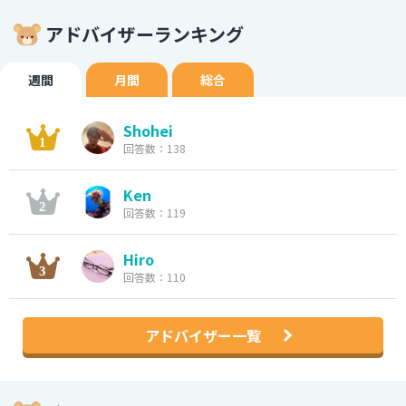
アドバイザーランキング
週間
月間
総合
Shohei
回答数：138
Ken
回答数：119
Hiro
回答数：110
アドバイザー一覧