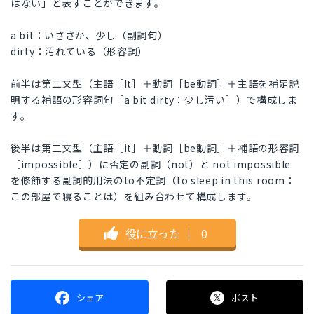
はない」と表すことができます。
a bit：いささか、少し（副詞句）
dirty：汚れている（形容詞）
前半は第二文型（主語［It］＋動詞［be動詞］＋主語を補足説
明する補語の形容詞句［a bit dirty：少し汚い］）で構成しま
す。
後半は第二文型（主語［it］＋動詞［be動詞］＋補語の形容詞
［impossible］）に否定の副詞（not）と not impossible
を修飾する副詞的用法のto不定詞（to sleep in this room：
この部屋で寝ることは）を組み合わせて構成します。
役に立った
｜
0
シェア
ポスト