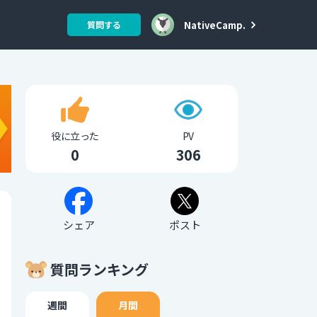
NativeCamp.
質問する
役に立った
PV
0
306
シェア
ポスト
質問ランキング
週間
月間