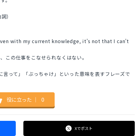
動詞）
ven with my current knowledge, it's not that I can’t
も、この仕事をこなせられなくはない。
」「率直に言って」「ぶっちゃけ」といった意味を表すフレーズで
役に立った
｜
0
Xで
ポスト