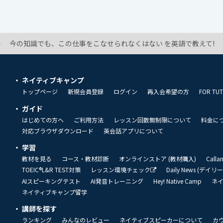
今の知識でも、この仕事をこなせられなくはない を英語で教えて!
ネイティブキャンプ
トップページ
新規会員登録
ログイン
再入会希望の方
FOR TU
ガイド
はじめての方へ
ご利用方法
レッスン回数無制限について
料金に
対応ブラウザダウンロード
英会話アプリについて
学習
教材を見る
コース・教材診断
オンラインストア (教材購入)
Call
TOEIC®L&R TEST対策
レッスン環境チェック
Daily News (デイ
AIスピーキングテスト
AI発音トレーニング
Hey! Native Camp
ネ
ネイティブキャンプ留学
講師を探す
ランキング
みんなのレビュー
ネイティブスピーカーについて
カ