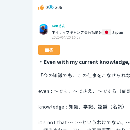
0
306
Kenさん
ネイティブキャンプ英会話講師
Japan
2025/04/20 16:57
回答
・Even with my current knowledge, it
「今の知識でも、この仕事をこなせられ
even : 〜でも、〜でさえ、〜ですら（副
knowledge : 知識、学識、認識（名詞）
it's not that 〜 : 〜というわけで
・控えめなニュアンスの否定表現になり