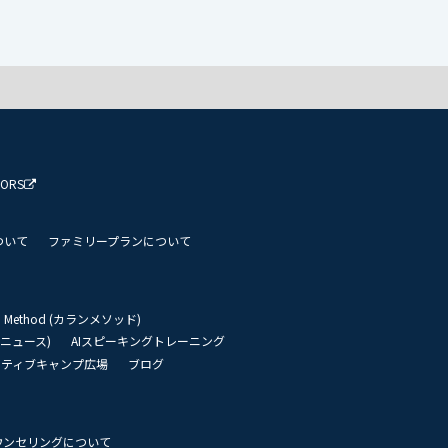
TORS
ついて
ファミリープランについて
an Method (カランメソッド)
リーニュース)
AIスピーキングトレーニング
イティブキャンプ広場
ブログ
ウンセリングについて