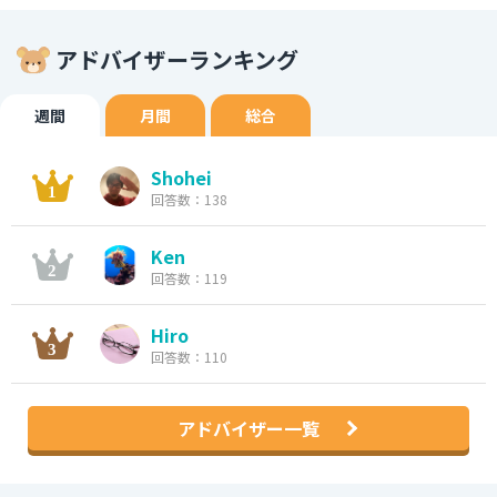
アドバイザーランキング
週間
月間
総合
Shohei
回答数：138
Ken
回答数：119
Hiro
回答数：110
アドバイザー一覧