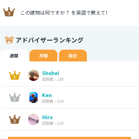
この建物は何ですか？ を英語で教えて!
アドバイザーランキング
週間
月間
総合
Shohei
回答数：138
Ken
回答数：119
Hiro
回答数：110