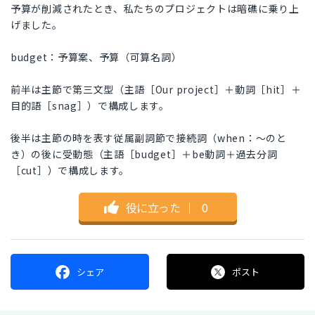
予算が削減されたとき、私たちのプロジェクトは暗礁に乗り上
げました。
budget：予算案、予算（可算名詞）
前半は主節で第三文型（主語［Our project］＋動詞［hit］＋
目的語［snag］）で構成します。
後半は主節の時を表す従属副詞節で接続詞（when：～のと
き）の後に受動態（主語［budget］＋be動詞＋過去分詞
［cut］）で構成します。
役に立った
｜
0
シェア
ポスト